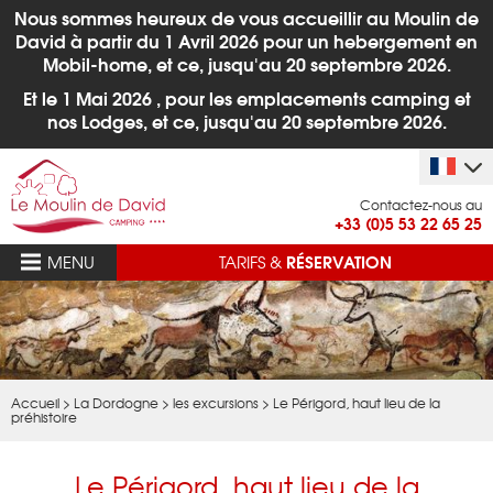
Nous sommes heureux de vous accueillir au Moulin de
David à partir du 1
Avril 2026 pour un hebergement en
Mobil-home, et ce, jusqu'au 20 septembre 2026.
Et le 1 Mai 2026 , pour les emplacements camping et
nos Lodges,
et ce, jusqu'au 20 septembre 2026.
Contactez-nous au
+33 (0)5 53 22 65 25
RÉSERVATION
MENU
TARIFS &
Accueil
>
La Dordogne
>
les excursions
>
Le Périgord, haut lieu de la
préhistoire
Le Périgord, haut lieu de la