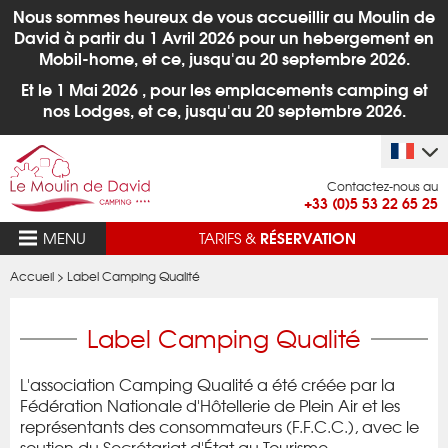
Nous sommes heureux de vous accueillir au Moulin de
David à partir du 1
Avril 2026 pour un hebergement en
Mobil-home, et ce, jusqu'au 20 septembre 2026.
Et le 1 Mai 2026 , pour les emplacements camping et
nos Lodges,
et ce, jusqu'au 20 septembre 2026.
Contactez-nous au
+33 (0)5 53 22 65 25
RÉSERVATION
MENU
TARIFS &
Accueil
>
Label Camping Qualité
Label Camping Qualité
L'association Camping Qualité a été créée par la
Fédération Nationale d'Hôtellerie de Plein Air et les
représentants des consommateurs (F.F.C.C.), avec le
soutien du Secrétariat d'État au Tourisme.