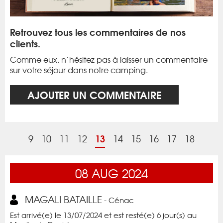
Retrouvez tous les commentaires de nos
clients.
Comme eux, n’hésitez pas à laisser un commentaire
sur votre séjour dans notre camping.
AJOUTER UN COMMENTAIRE
13
9
10
11
12
14
15
16
17
18
08
AUG
2024
MAGALI BATAILLE
- Cénac
Est arrivé(e) le 13/07/2024 et est resté(e) 6 jour(s) au