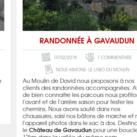
RANDONNÉE À GAVAUDUN
19/02/2018
1 COMMENTAIRE
NOUS AIMONS
LE LABO DU MOULIN
e
Au Moulin de David nous proposons à nos
clients des randonnées accompagnées. Af
de bien connaitre les parcours nous profit
l'avant et de l'arrière saison pour tester les
chemins. Nous avons sauté dans nos
chaussures, saisi nos bâtons de marche et 
l'appareil photos dans le sac à dos. Destin
Château de Gavaudun
le
pour une boucl
12km dans la vallée du même nom ...