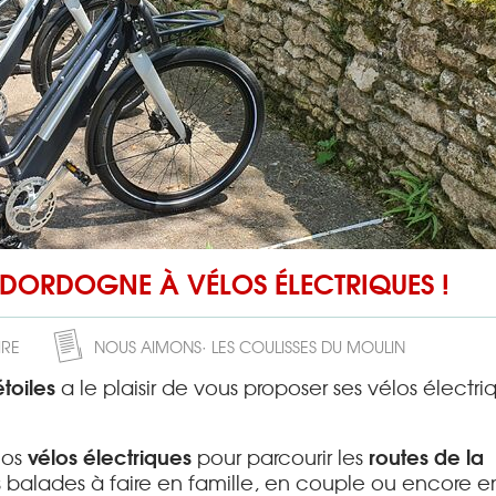
DORDOGNE À VÉLOS ÉLECTRIQUES !
IRE
NOUS AIMONS
LES COULISSES DU MOULIN
toiles
a le plaisir de vous proposer ses vélos électri
vélos électriques
routes de la
nos
pour parcourir les
 balades à faire en famille, en couple ou encore e