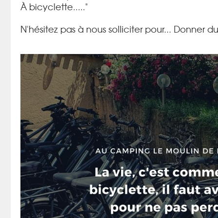
À bicyclette....."
N'hésitez pas à nous solliciter pour... Donner 