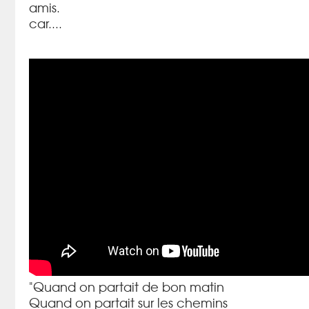
amis.
car....
"
Quand on partait de bon matin
Quand on partait sur les chemins